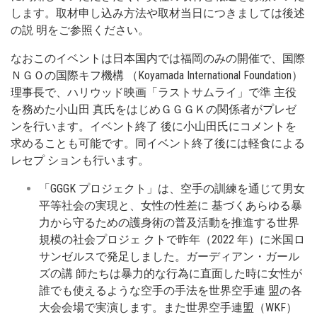
します。取材申し込み⽅法や取材当⽇につきましては後述
の説 明をご参照ください。
なおこのイベントは⽇本国内では福岡のみの開催で、国際
ＮＧＯの国際キフ機構 （Koyamada International Foundation）
理事⻑で、ハリウッド映画「ラストサムライ」で準 主役
を務めた⼩⼭⽥ 真⽒をはじめＧＧＧＫの関係者がプレゼ
ンを⾏います。イベント終了 後に⼩⼭⽥⽒にコメントを
求めることも可能です。同イベント終了後には軽⾷による
レセプ ションも⾏います。
「GGGK プロジェクト」は、空⼿の訓練を通じて男⼥
平等社会の実現と、⼥性の性差に 基づくあらゆる暴
⼒から守るための護⾝術の普及活動を推進する世界
規模の社会プロジェ クトで昨年（2022 年）に⽶国ロ
サンゼルスで発⾜しました。ガーディアン・ガール
ズの講 師たちは暴⼒的な⾏為に直⾯した時に⼥性が
誰でも使えるような空⼿の⼿法を世界空⼿連 盟の各
⼤会会場で実演します。また世界空⼿連盟（WKF）