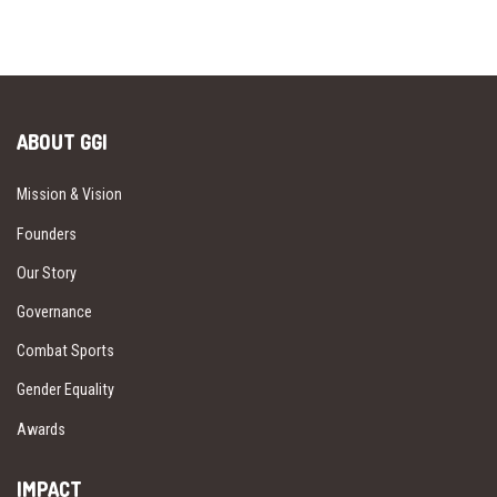
ABOUT GGI
Mission & Vision
Founders
Our Story
Governance
Combat Sports
Gender Equality
Awards
IMPACT