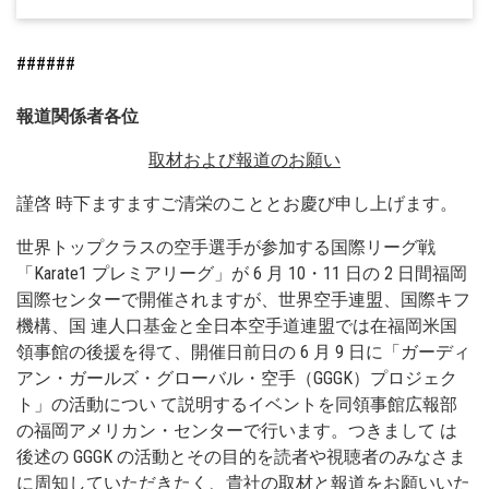
######
報道関係者各位
取材および報道のお願い
謹啓 時下ますますご清栄のこととお慶び申し上げます。
世界トップクラスの空⼿選⼿が参加する国際リーグ戦
「Karate1 プレミアリーグ」が 6 ⽉ 10・11 ⽇の 2 ⽇間福岡
国際センターで開催されますが、世界空⼿連盟、国際キフ
機構、国 連⼈⼝基⾦と全⽇本空⼿道連盟では在福岡⽶国
領事館の後援を得て、開催⽇前⽇の 6 ⽉ 9 ⽇に「ガーディ
アン・ガールズ・グローバル・空⼿（GGGK）プロジェク
ト」の活動につい て説明するイベントを同領事館広報部
の福岡アメリカン・センターで⾏います。つきまして は
後述の GGGK の活動とその⽬的を読者や視聴者のみなさま
に周知していただきたく、貴社の取材と報道をお願いいた