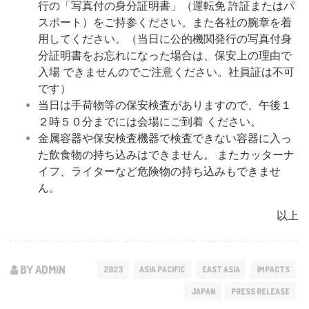
⾏の「写真付の⾝分証明書」（運転免 許証またはパ
スポート）をご持参ください。また各社の腕章を着
⽤してください。（当⽇に公的機関発⾏の写真付⾝
分証明書をお忘れになった場合は、保安上の理由で
⼊場 できませんのでご注意ください。社員証は不可
です）
当⽇は⼿荷物等の保安検査がありますので、午後１
２時５０分までには会場にご到着 ください。
⾦属容器や保安検査機器で検査できない容器に⼊っ
た飲⾷物の持ち込みはできません。 またカッターナ
イフ、ライターなど危険物の持ち込みもできませ
ん。
以上
BY ADMIN
2023
ASIA PACIFIC
EAST ASIA
IMPACTS
JAPAN
PRESS RELEASE