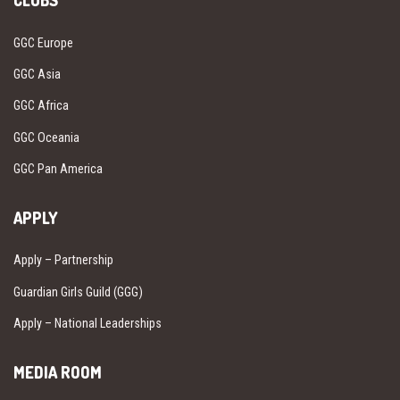
CLUBS
GGC Europe
GGC Asia
GGC Africa
GGC Oceania
GGC Pan America
APPLY
Apply – Partnership
Guardian Girls Guild (GGG)
Apply – National Leaderships
MEDIA ROOM