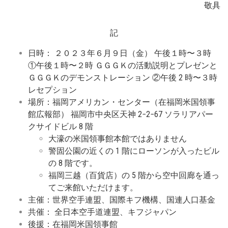
敬具
記
⽇時： ２０２３年６⽉９⽇（⾦） 午後１時〜３時
①午後１時〜２時 ＧＧＧＫの活動説明とプレゼンと
ＧＧＧＫのデモンストレーション ②午後 2 時〜３時
レセプション
場所：福岡アメリカン・センター（在福岡⽶国領事
館広報部） 福岡市中央区天神 2−2−67 ソラリアパー
クサイドビル 8 階
⼤濠の⽶国領事館本館ではありません
警固公園の近くの 1 階にローソンが⼊ったビル
の 8 階です。
福岡三越（百貨店）の 5 階から空中回廊を通っ
てご来館いただけます。
主催：世界空⼿連盟、国際キフ機構、国連⼈⼝基⾦
共催： 全⽇本空⼿道連盟、キフジャパン
後援：在福岡⽶国領事館