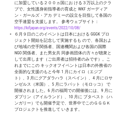
に加盟している２００ヵ国にお ける３万以上のクラ
ブで、⼥性護⾝術指導者の育成と WKF ガーディア
ン・ガールズ・アカ デミーの設⽴を⽬指して各国の
空⼿連盟を⽀援します。 参考ウェブサイト：
https://kifjapan.org/events/2022/10/08/
６⽉９⽇のこのイベントは⽇本における GGGK プロ
ジェクト開始を記念して実施するも ので、各国およ
び地域の空⼿関係者、国連機関および各国の国際
NGO 関係者、また男⼥共 同参画団体の⽅々が聴衆と
して出席します（ご出席者は招待者のみです）。こ
れまでにこの キックオフイベントは⽇本の外務省の
全⾯的な⽀援のもと今年 1 ⽉にカイロ（エジプ
ト）、
3 ⽉にグアダラハラ（スペイン）、4 ⽉にロサ
ンゼルス（⽶国）、5 ⽉にラバット（モロッコ） で
開催されました。6 ⽉の福岡での開催後には、9 ⽉に
ダブリン（アイルランド）、10 ⽉に ブタペスト（ハ
ンガリー）でも開催予定で、世界中でこのＧＧＧＫ
プロジェクトを推進して いきます。