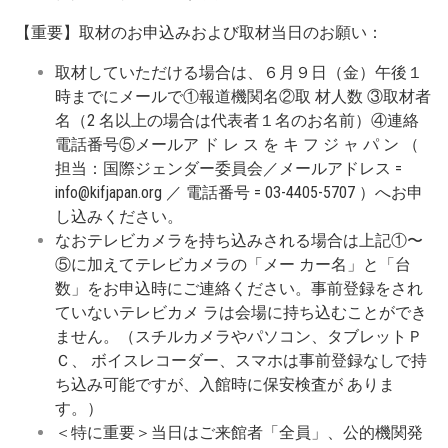
【重要】取材のお申込みおよび取材当⽇のお願い：
取材していただける場合は、６⽉９⽇（⾦）午後１
時までにメールで①報道機関名②取 材⼈数 ③取材者
名（2 名以上の場合は代表者１名のお名前）④連絡
電話番号⑤メールア ド レ ス を キ フ ジ ャ パ ン （
担当：国際ジェンダー委員会／メールアドレス =
info@kifjapan.org ／ 電話番号 = 03-4405-5707 ）へお申
し込みください。
なおテレビカメラを持ち込みされる場合は上記①〜
⑤に加えてテレビカメラの「メー カー名」と「台
数」をお申込時にご連絡ください。事前登録をされ
ていないテレビカメ ラは会場に持ち込むことができ
ません。（スチルカメラやパソコン、タブレットＰ
Ｃ、 ボイスレコーダー、スマホは事前登録なしで持
ち込み可能ですが、⼊館時に保安検査が ありま
す。）
＜特に重要＞当⽇はご来館者「全員」、公的機関発